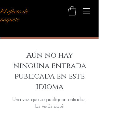
El efecto de
paquete
Blog
Aún no hay
ninguna entrada
publicada en este
idioma
Una vez que se publiquen entradas,
las verás aquí.
SEA EL PRIMERO EN SABER
SOBRE LAS VENTAS ESPECIALES